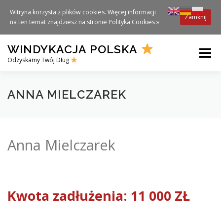
Witryna korzysta z plików cookies. Więcej informacji
Zamknij
na ten temat znajdziesz na stronie
Polityka Cookies »
Skip
WINDYKACJA POLSKA
to
Menu
content
Odzyskamy Twój Dług
ANNA MIELCZAREK
Anna Mielczarek
Kwota zadłużenia: 11 000 ZŁ