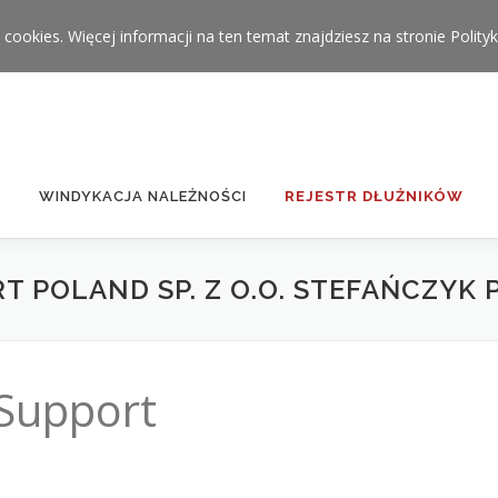
 cookies. Więcej informacji na ten temat znajdziesz na stronie
Polity
WINDYKACJA NALEŻNOŚCI
REJESTR DŁUŻNIKÓW
T POLAND SP. Z O.O. STEFAŃCZYK 
Support