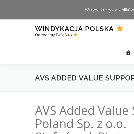
Witryna korzysta z plików
Skip
WINDYKACJA POLSKA
to
Odzyskamy Twój Dług
content
AVS ADDED VALUE SUPPOR
AVS Added Value 
Poland Sp. z o.o.