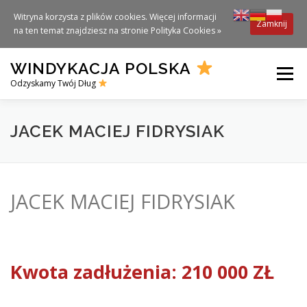
Witryna korzysta z plików cookies. Więcej informacji
Zamknij
na ten temat znajdziesz na stronie
Polityka Cookies »
Skip
WINDYKACJA POLSKA
to
Menu
content
Odzyskamy Twój Dług
JACEK MACIEJ FIDRYSIAK
JACEK MACIEJ FIDRYSIAK
Kwota zadłużenia: 210 000 ZŁ