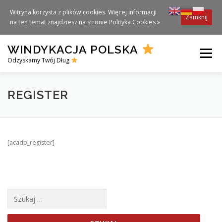
Witryna korzysta z plików cookies. Więcej informacji
Zamknij
na ten temat znajdziesz na stronie
Polityka Cookies »
Skip
WINDYKACJA POLSKA
to
Menu
content
Odzyskamy Twój Dług
REGISTER
[acadp_register]
Szukaj: