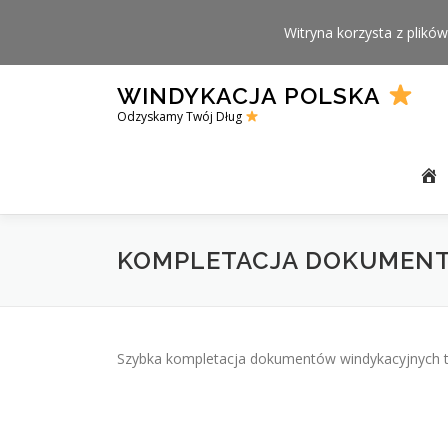
Witryna korzysta z plików
Skip
WINDYKACJA POLSKA
to
Odzyskamy Twój Dług
content
KOMPLETACJA DOKUMEN
Szybka kompletacja dokumentów windykacyjnych to