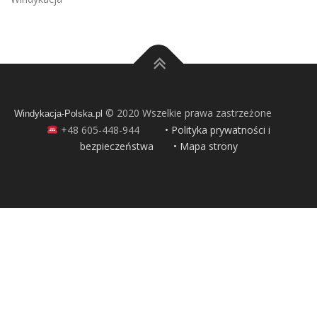
© 2020 Wszelkie prawa zastrzeżone
Windykacja-Polska.pl
+48 605-448-944
• Polityka prywatności i
bezpieczeństwa
• Mapa strony