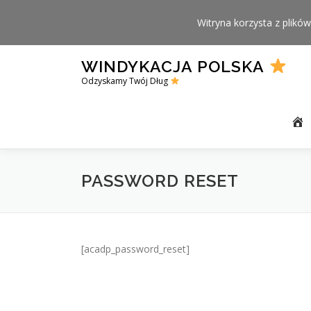
Witryna korzysta z plików
Skip
WINDYKACJA POLSKA
to
Odzyskamy Twój Dług
content
PASSWORD RESET
[acadp_password_reset]