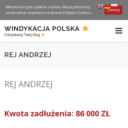
Witryna korzysta z plików cookies. Więcej informacji
Zamknij
na ten temat znajdziesz na stronie
Polityka Cookies »
Skip
WINDYKACJA POLSKA
to
Menu
content
Odzyskamy Twój Dług
REJ ANDRZEJ
REJ ANDRZEJ
Kwota zadłużenia: 86 000 ZŁ