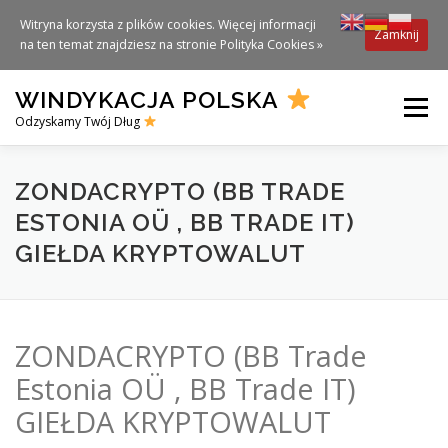
Witryna korzysta z plików cookies. Więcej informacji
Zamknij
na ten temat znajdziesz na stronie
Polityka Cookies »
Skip
WINDYKACJA POLSKA
to
Menu
content
Odzyskamy Twój Dług
ZONDACRYPTO (BB TRADE
ESTONIA OÜ , BB TRADE IT)
GIEŁDA KRYPTOWALUT
ZONDACRYPTO (BB Trade
Estonia OÜ , BB Trade IT)
GIEŁDA KRYPTOWALUT