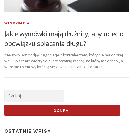
WINDYKACJA
Jakie wymówki mają dłużnicy, aby uciec od
obowiązku spłacania długu?
Niełatwo jest podjąć negocjacje z kontrahentem, który nie ma dobrej
woli. Spłacenie wierzyciela jest ostatnią rzeczą, na którą ma ochotę, a
wszelkie rozmowy kończą się zawsze tak samo – brakiem …
Szukaj:
OSTATNIE WPISY