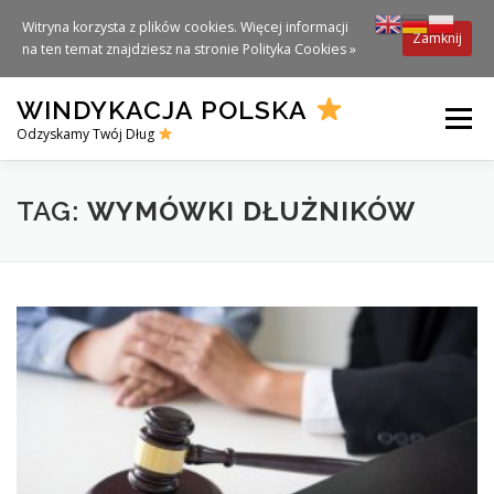
Witryna korzysta z plików cookies. Więcej informacji
Zamknij
na ten temat znajdziesz na stronie
Polityka Cookies »
Skip
WINDYKACJA POLSKA
to
Menu
content
Odzyskamy Twój Dług
TAG:
WYMÓWKI DŁUŻNIKÓW